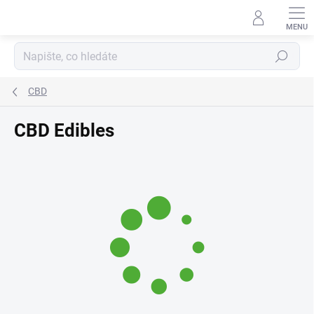
Přejít
na
obsah
Hledat
CBD
CBD Edibles