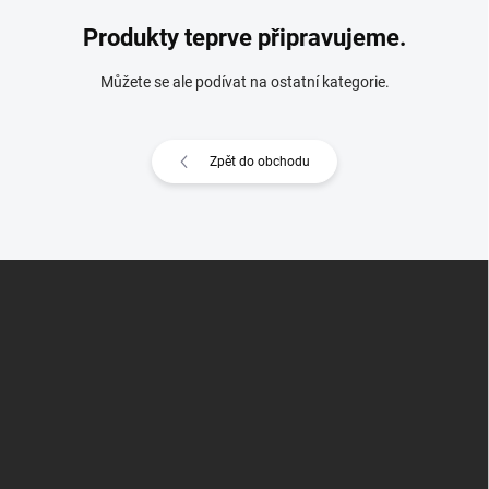
Produkty teprve připravujeme.
Můžete se ale podívat na ostatní kategorie.
Zpět do obchodu
Z
á
p
a
t
í