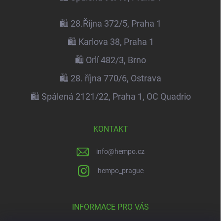
🛍️ 28.Října 372/5, Praha 1
🛍️ Karlova 38, Praha 1
🛍️ Orlí 482/3, Brno
🛍️ 28. října 770/6, Ostrava
🛍️ Spálená 2121/22, Praha 1, OC Quadrio
KONTAKT
info
@
hempo.cz
hempo_prague
INFORMACE PRO VÁS