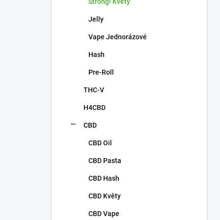
n
Strong! Květy
í
Jelly
p
a
Vape Jednorázové
n
Hash
e
l
Pre-Roll
THC-V
H4CBD
CBD
CBD Oil
CBD Pasta
CBD Hash
CBD Květy
CBD Vape