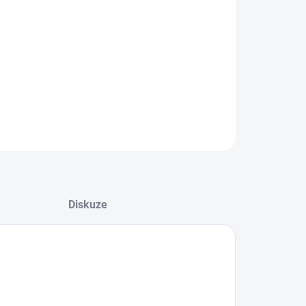
−
+
Přidat do košíku
ZEPTAT SE
Diskuze