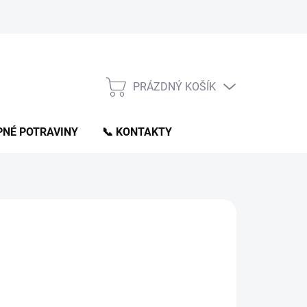
PRÁZDNÝ KOŠÍK
NÁKUPNÍ
KOŠÍK
NÉ POTRAVINY
📞 KONTAKTY
:
HEMPO
00 Kč
ná
LADEM
(>5 KS)
: