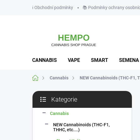
Přejít
ℹ️ Obchodní podmínky
📚 Podmínky ochrany osobní
na
obsah
CANNABIS
VAPE
SMART
SEMENA
Domů
Cannabis
NEW Cannabinoids (THC-F1, TH
P
Kategorie
o
Přeskočit
s
kategorie
t
Cannabis
r
NEW Cannabinoids (THC-F1,
a
THHC, etc....)
n