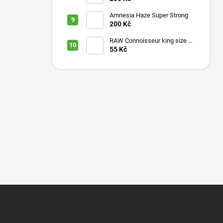
Amnesia Haze Super Strong
200 Kč
RAW Connoisseur king size +
filtry
55 Kč
Z
á
p
a