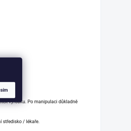
asím
títek výrobku. Po manipulaci důkladně
 středisko / lékaře.