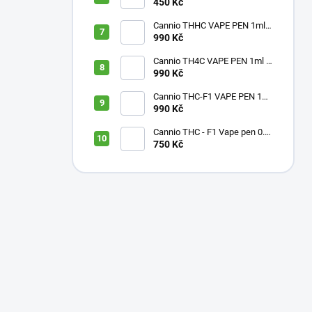
450 Kč
Cannio THHC VAPE PEN 1ml
– BANGER
990 Kč
Cannio TH4C VAPE PEN 1ml –
Blackberry
990 Kč
Cannio THC-F1 VAPE PEN 1ml
– Grape
990 Kč
Cannio THC - F1 Vape pen 0.5
ml Raspberry
750 Kč