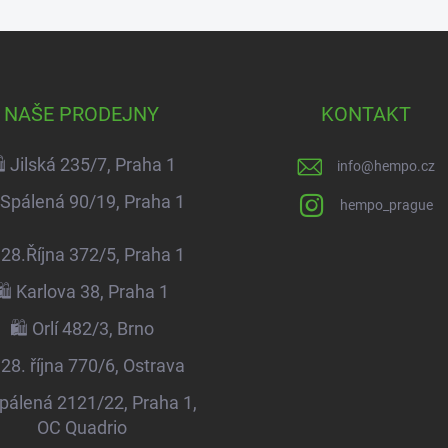
NAŠE PRODEJNY
KONTAKT
️ Jilská 235/7, Praha 1
info
@
hempo.cz
️ Spálená 90/19, Praha 1
hempo_prague
️ 28.Října 372/5, Praha 1
🛍️ Karlova 38, Praha 1
🛍️ Orlí 482/3, Brno
️ 28. října 770/6, Ostrava
Spálená 2121/22, Praha 1,
OC Quadrio