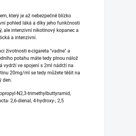
m, který je až nebezpečně blízko
ní pohled láká a díky jeho funkčnosti
ý, ale intenzivní nikotinový kopanec a
tická a intenzivní.
i životnosti e-cigareta "vadne" a
edního potahu máte tedy plnou nálož
rá vydrží ve spojení s 2ml nádrží na
otinu 20mg/ml se tedy můžete těšit na
ý den.
isopropyl-N2,3-trimethylbuttyramid,
cta- 2,6-dienal, 4-hydroxy-, 2,5