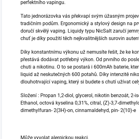
perfektního vapingu.
Tato jednorázovka vás překvapí svým úžasným projeve
tradičním podům. Ergonomický a stylový design na prv
doručí skvělý vaping. Liquidy typu NicSalt zaručí jemn
chuť je díky použití těch nejkvalitnějších surovin auten
Díky konstantnímu výkonu už nemusíte řešit, že ke konc
přestává dodávat potřebný výkon. Od prvního do posl
chuti a nikotinu. O to se postará i 600mAh baterie, kte
liquid až neskutečných 600 potahů. Díky intenzitě nik
dlouhotrvající vaping, který si budete s chutí užívat cel
Složení : Propan 1,2-diol, glycerol, nikotin benzoát, 2-
Ethanol, octová kyselina 0,31%, citral, (Z)-3,7-dimethylo
dimethylfuran- 2(3H)-on, cinnamaldehyd, pin- 2(10)-e
Může vyvolat alergickou reakci.