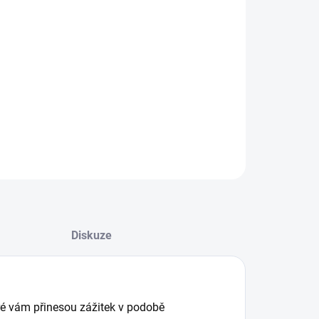
:
ILNÍ INFORMACE
ZEPTAT SE
Diskuze
eré vám přinesou zážitek v podobě