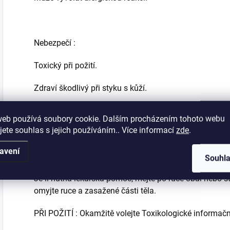
Nebezpečí :
Toxický při požití.
Zdraví škodlivý při styku s kůží.
Škodlivý pro vodní organismy, s dlouhodobými účinky.
web používá soubory cookie. Dalším procházením tohoto webu
jete souhlas s jejich používáním.. Více informací
zde
.
avení
Pokyny :
Souhl
Je-li nutná lékařská pomoc, mějte po ruce obal nebo š
omyjte ruce a zasažené části těla.
PŘI POŽITÍ : Okamžitě volejte Toxikologické informační