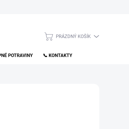
PRÁZDNÝ KOŠÍK
NÁKUPNÍ
KOŠÍK
NÉ POTRAVINY
📞 KONTAKTY
90 Kč
ná
PRODÁNO