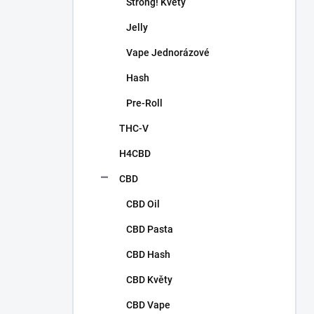
n
Strong! Květy
í
Jelly
p
a
Vape Jednorázové
n
Hash
e
l
Pre-Roll
THC-V
H4CBD
CBD
CBD Oil
CBD Pasta
CBD Hash
CBD Květy
CBD Vape