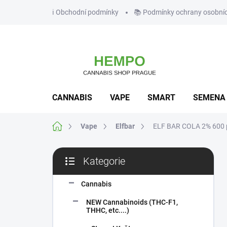
Přejít
ℹ️ Obchodní podmínky
📚 Podmínky ochrany osobní
na
obsah
CANNABIS
VAPE
SMART
SEMENA
Domů
Vape
Elfbar
ELF BAR COLA 2% 600 
P
Kategorie
o
Přeskočit
s
kategorie
t
Cannabis
r
NEW Cannabinoids (THC-F1,
a
THHC, etc....)
n