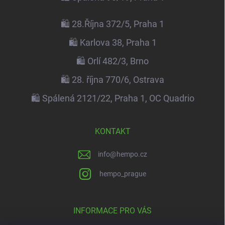
🛍️ 28.Října 372/5, Praha 1
🛍️ Karlova 38, Praha 1
🛍️ Orlí 482/3, Brno
🛍️ 28. října 770/6, Ostrava
🛍️ Spálená 2121/22, Praha 1, OC Quadrio
KONTAKT
info
@
hempo.cz
hempo_prague
INFORMACE PRO VÁS