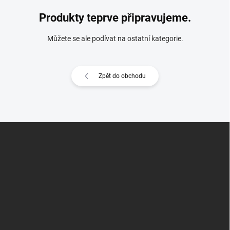
Produkty teprve připravujeme.
Můžete se ale podívat na ostatní kategorie.
Zpět do obchodu
Z
á
p
a
t
í