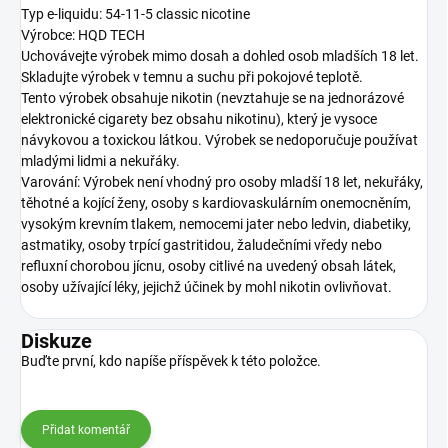
Typ e-liquidu: 54-11-5 classic nicotine
Výrobce: HQD TECH
Uchovávejte výrobek mimo dosah a dohled osob mladších 18 let.
Skladujte výrobek v temnu a suchu při pokojové teplotě.
Tento výrobek obsahuje nikotin (nevztahuje se na jednorázové
elektronické cigarety bez obsahu nikotinu), který je vysoce
návykovou a toxickou látkou. Výrobek se nedoporučuje používat
mladými lidmi a nekuřáky.
Varování: Výrobek není vhodný pro osoby mladší 18 let, nekuřáky,
těhotné a kojící ženy, osoby s kardiovaskulárním onemocněním,
vysokým krevním tlakem, nemocemi jater nebo ledvin, diabetiky,
astmatiky, osoby trpící gastritidou, žaludečními vředy nebo
refluxní chorobou jícnu, osoby citlivé na uvedený obsah látek,
osoby užívající léky, jejichž účinek by mohl nikotin ovlivňovat.
Diskuze
Buďte první, kdo napíše příspěvek k této položce.
Přidat komentář