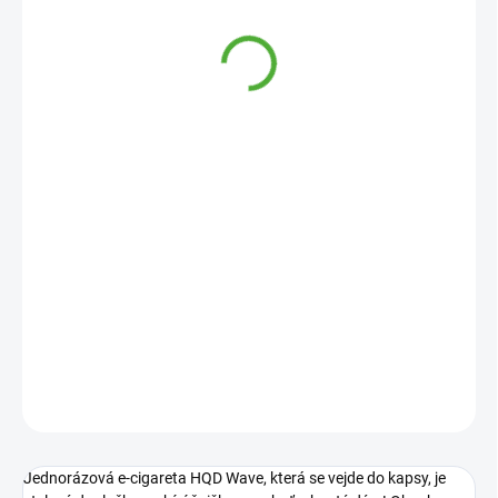
290 Kč
Měrná
VYPRODÁNO
cena:
DETAILNÍ INFORMACE
ZEPTAT SE
Jednorázová e-cigareta HQD Wave, která se vejde do kapsy, je