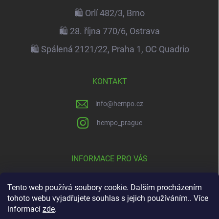
🛍️ Orlí 482/3, Brno
🛍️ 28. října 770/6, Ostrava
🛍️ Spálená 2121/22, Praha 1, OC Quadrio
KONTAKT
info
@
hempo.cz
hempo_prague
INFORMACE PRO VÁS
ℹ️ Obchodní podmínky
Tento web používá soubory cookie. Dalším procházením
📚 Podmínky ochrany osobních údajů
tohoto webu vyjadřujete souhlas s jejich používáním.. Více
informací
zde
.
🏬 Naše prodejny