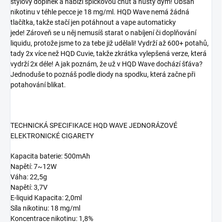
stylový doplněk a nabízí špičkovou chuť a hustý dým! Obsah
nikotinu v téhle pecce je 18 mg/ml. HQD Wave nemá žádná
tlačítka, takže stačí jen potáhnout a vape automaticky
jede! Zároveň se u něj nemusíš starat o nabíjení či doplňování
liquidu, protože jsme to za tebe již udělali! Vydrží až 600+ potahů,
tady 2x více než HQD Cuvie, takže zkrátka vylepšená verze, která
vydrží 2x déle! A jak poznám, že už v HQD Wave dochází šťáva?
Jednoduše to poznáš podle diody na spodku, která začne při
potahování blikat.
TECHNICKÁ SPECIFIKACE HQD WAVE JEDNORÁZOVÉ
ELEKTRONICKÉ CIGARETY
Kapacita baterie: 500mAh
Napětí: 7~12W
Váha: 22,5g
Napětí: 3,7V
E-liquid Kapacita: 2,0ml
Síla nikotinu: 18 mg/ml
Koncentrace nikotinu: 1,8%