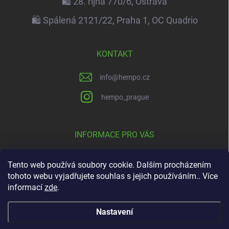
🛍️ 28. října 770/6, Ostrava
🛍️ Spálená 2121/22, Praha 1, OC Quadrio
KONTAKT
info
@
hempo.cz
hempo_prague
INFORMACE PRO VÁS
ℹ️ Obchodní podmínky
Tento web používá soubory cookie. Dalším procházením
📚 Podmínky ochrany osobních údajů
tohoto webu vyjadřujete souhlas s jejich používáním.. Více
informací
zde
.
🏬 Naše prodejny
Nastavení