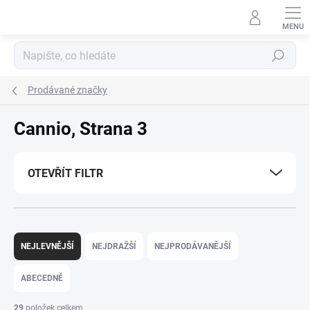
Přejít
na
obsah
Hledat
Prodávané značky
Cannio
, Strana 3
OTEVŘÍT FILTR
Ř
a
NEJLEVNĚJŠÍ
NEJDRAŽŠÍ
NEJPRODÁVANĚJŠÍ
z
e
ABECEDNĚ
n
í
29
položek celkem