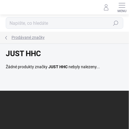
Přejít
na
obsah
Hledat
Prodávané značky
JUST HHC
Žádné produkty značky
JUST HHC
nebyly nalezeny...
Z
á
p
a
t
í