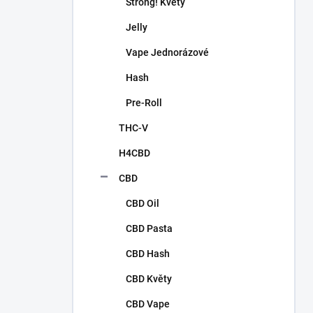
n
Strong! Květy
í
Jelly
p
a
Vape Jednorázové
n
Hash
e
l
Pre-Roll
THC-V
H4CBD
CBD
CBD Oil
CBD Pasta
CBD Hash
CBD Květy
CBD Vape