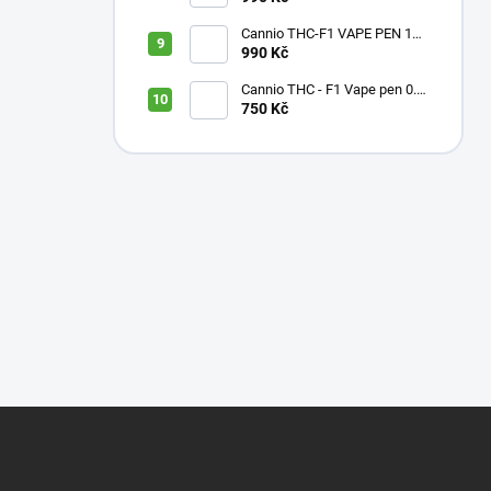
Cannio THC-F1 VAPE PEN 1ml
– Grape
990 Kč
Cannio THC - F1 Vape pen 0.5
ml Raspberry
750 Kč
Z
á
p
a