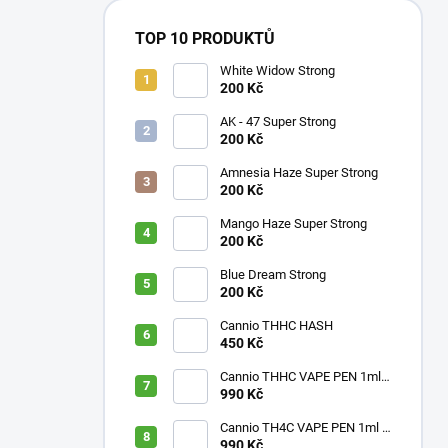
TOP 10 PRODUKTŮ
White Widow Strong
200 Kč
AK - 47 Super Strong
200 Kč
Amnesia Haze Super Strong
200 Kč
Mango Haze Super Strong
200 Kč
Blue Dream Strong
200 Kč
Cannio THHC HASH
450 Kč
Cannio THHC VAPE PEN 1ml
– BANGER
990 Kč
Cannio TH4C VAPE PEN 1ml –
Blackberry
990 Kč