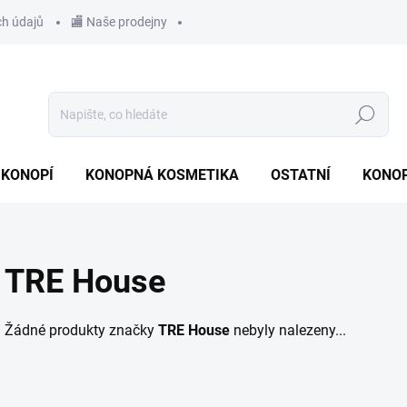
ch údajů
🏬 Naše prodejny
Hledat
 KONOPÍ
KONOPNÁ KOSMETIKA
OSTATNÍ
KONOP
TRE House
Žádné produkty značky
TRE House
nebyly nalezeny...