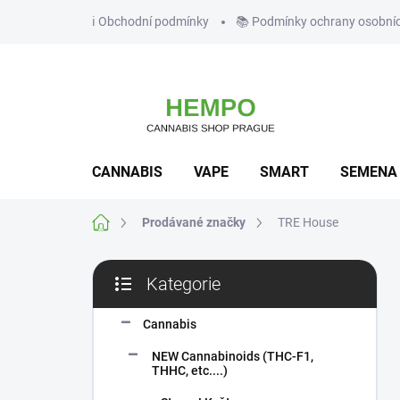
Přejít
ℹ️ Obchodní podmínky
📚 Podmínky ochrany osobní
na
obsah
CANNABIS
VAPE
SMART
SEMENA
Domů
Prodávané značky
TRE House
P
Kategorie
o
Přeskočit
s
kategorie
t
Cannabis
r
NEW Cannabinoids (THC-F1,
a
THHC, etc....)
n